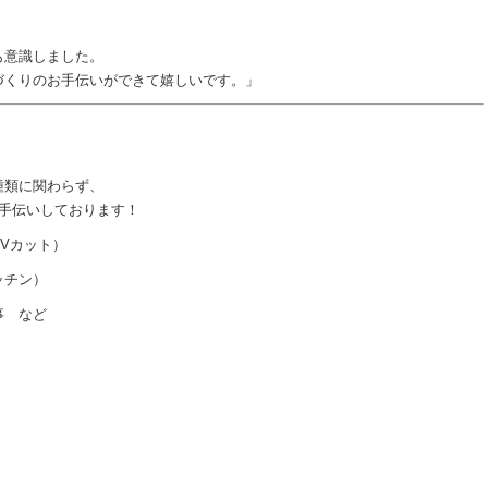
も意識しました。
づくりのお手伝いができて嬉しいです。」
種類に関わらず、
お手伝いしております！
Vカット）
ッチン）
事 など