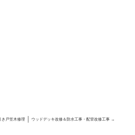
引き戸笠木修理
ウッドデッキ改修＆防水工事・配管改修工事
→