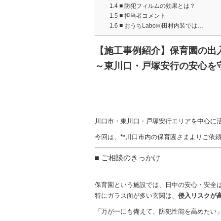
1.4
■ 防犯フィルムの効果とは？
1.5
■ 担当者コメント
1.6
■ おうちLabo㈱田村内装では…
【施工事例紹介】保育園の出
～東川口・戸塚安行の安心を守
川口市・東川口・戸塚安行エリアを中心に
今回は、**川口市内の保育園さまよりご依
■ ご相談のきっかけ
保育園という施設では、日中の安心・安全
特にガラス面が多い玄関は、
侵入リスクが
「万が一にも備えて、防犯性能を高めたい