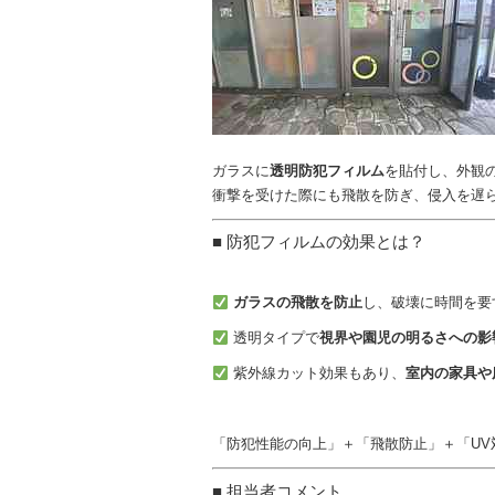
ガラスに
透明防犯フィルム
を貼付し、外観
衝撃を受けた際にも飛散を防ぎ、侵入を遅
■ 防犯フィルムの効果とは？
ガラスの飛散を防止
し、破壊に時間を要
透明タイプで
視界や園児の明るさへの影
紫外線カット効果もあり、
室内の家具や
「防犯性能の向上」＋「飛散防止」＋「UV
■ 担当者コメント