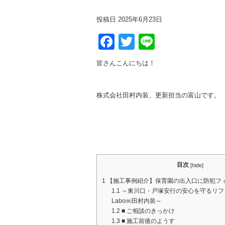
投稿日
2025年6月23日
Facebook
Twitter
Line
皆さんこんにちは！
株式会社田村内装、更新担当の富山です。
目次
[
hide
]
1
【施工事例紹介】保育園の出入口に防犯フ
1.1
～東川口・戸塚安行の安心を守るリフ
Labo㈱田村内装～
1.2
■ ご相談のきっかけ
1.3
■ 施工前後のようす