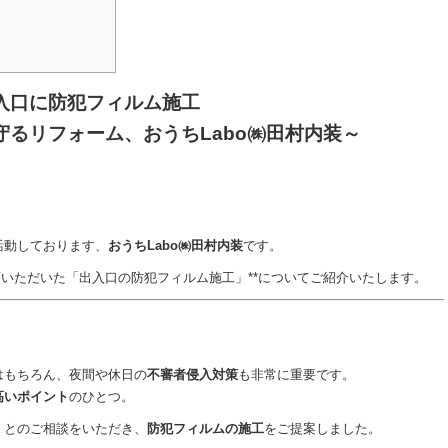
入口に防犯フィルム施工
るリフォーム、おうちLabo㈱田村内装～
活動しております、
おうちLabo㈱田村内装
です。
頼いただいた「出入口の防犯フィルム施工」**についてご紹介いたします。
はもちろん、夜間や休日の
不審者侵入対策
も非常に重要です。
高いポイント
のひとつ。
」とのご相談をいただき、
防犯フィルムの施工
をご提案しました。