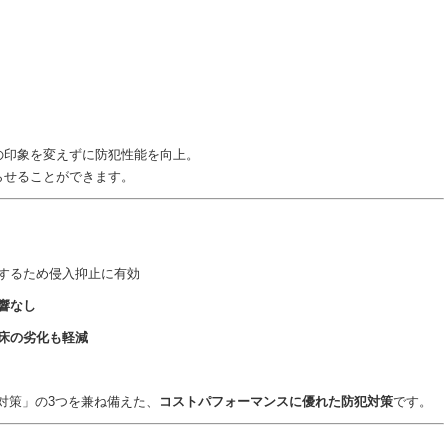
の印象を変えずに防犯性能を向上。
らせることができます。
するため侵入抑止に有効
響なし
床の劣化も軽減
対策」の3つを兼ね備えた、
コストパフォーマンスに優れた防犯対策
です。