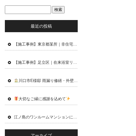
最近の投稿
【施工事例】東京都某所｜非住宅施設新築工事 基礎工事
【施工事例】足立区｜在来浴室リニューアル工事
川口市E様邸 雨漏り修繕・外壁修繕工事を行いました
大切なご縁に感謝を込めて
江ノ島のワンルームマンションにてリノベーション工事を行いました
アーカイブ