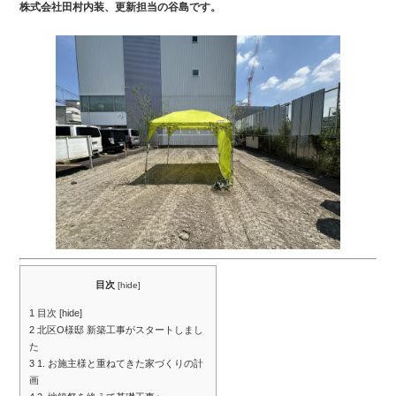
株式会社田村内装、更新担当の谷島です。
目次
[
hide
]
1
目次 [hide]
2
北区O様邸 新築工事がスタートしまし
た
3
1. お施主様と重ねてきた家づくりの計
画