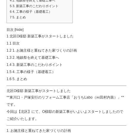
4
2. 地鎮祭を終えて基礎工事へ
5
3. 新築工事のこだわりポイント
6
4. 工事の様子（基礎着工）
7
5. まとめ
目次 [hide]
1 北区O様邸 新築工事がスタートしました
1.1 目次
1.2 1. お施主様と重ねてきた家づくりの計画
1.3 2. 地鎮祭を終えて基礎工事へ
1.4 3. 新築工事のこだわりポイント
1.5 4. 工事の様子（基礎着工）
1.6 5. まとめ
北区O様邸 新築工事がスタートしました
**東川口・戸塚安行のリフォーム工事店「おうちLabo（㈱田村内装）」**
です。
今回は【北区】にて、O様邸の新築工事がいよいよスタートしましたので
ご紹介いたします。
1. お施主様と重ねてきた家づくりの計画