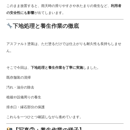
このまま放置すると、雨天時の滑りやすさや水たまりの発生など、
利用者
の安全性にも影響
が出てしまいます。
下地処理と養生作業の徹底
アスファルト塗装は、ただ塗るだけでは仕上がりも耐久性も長持ちしませ
ん。
そこで今回は、
下地処理と養生作業を丁寧に実施
しました。
既存舗装の清掃
汚れ・油分の除去
植栽や設備周りの養生
排水口・縁石部分の保護
これらを一つひとつ確認しながら進めています。