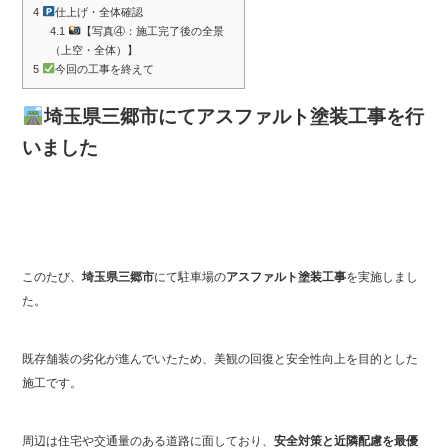
4
仕上げ・全体確認
4.1
【写真④：施工完了後の全景
（上空・全体）】
5
今回の工事を終えて
埼玉県三郷市にてアスファルト塗装工事を行
いました
このたび、
埼玉県三郷市
にて駐車場の
アスファルト塗装工事
を実施しまし
た。
既存舗装の劣化が進んでいたため、美観の回復と安全性向上を目的とした
施工です。
周辺は住宅や交通量のある道路に面しており、
安全対策と近隣配慮を最優