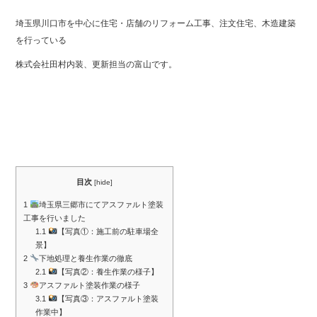
埼玉県川口市を中心に住宅・店舗のリフォーム工事、注文住宅、木造建築
を行っている
株式会社田村内装、更新担当の富山です。
目次
[
hide
]
1
埼玉県三郷市にてアスファルト塗装
工事を行いました
1.1
【写真①：施工前の駐車場全
景】
2
下地処理と養生作業の徹底
2.1
【写真②：養生作業の様子】
3
アスファルト塗装作業の様子
3.1
【写真③：アスファルト塗装
作業中】